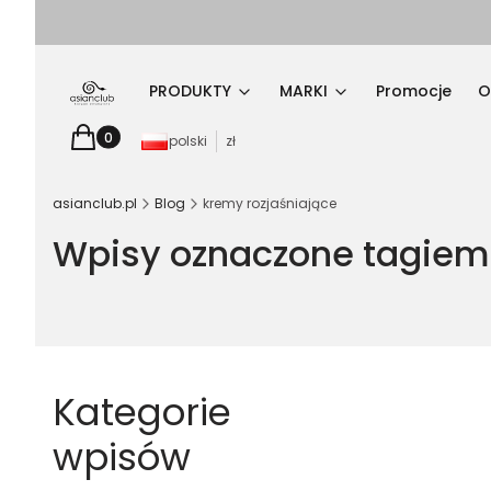
PRODUKTY
MARKI
Promocje
O
Produkty w koszyku: 0. Zobacz szczegóły
Koszyk
polski
zł
asianclub.pl
Blog
kremy rozjaśniające
Wpisy oznaczone tagiem 
Kategorie
wpisów