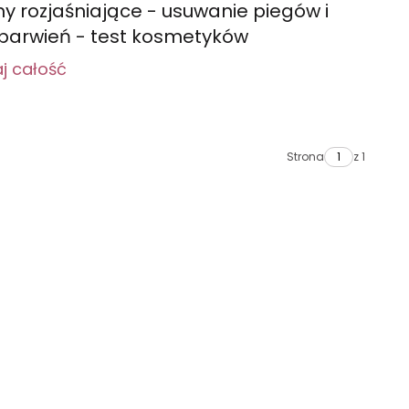
y rozjaśniające - usuwanie piegów i
barwień - test kosmetyków
j całość
Strona
z 1