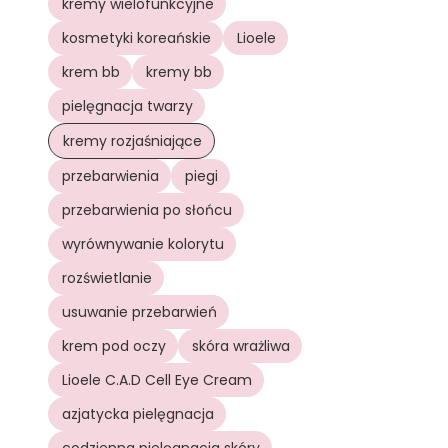
kremy wielofunkcyjne
kosmetyki koreańskie
Lioele
krem bb
kremy bb
pielęgnacja twarzy
kremy rozjaśniające
przebarwienia
piegi
przebarwienia po słońcu
wyrównywanie kolorytu
rozświetlanie
usuwanie przebarwień
krem pod oczy
skóra wrażliwa
Lioele C.A.D Cell Eye Cream
azjatycka pielęgnacja