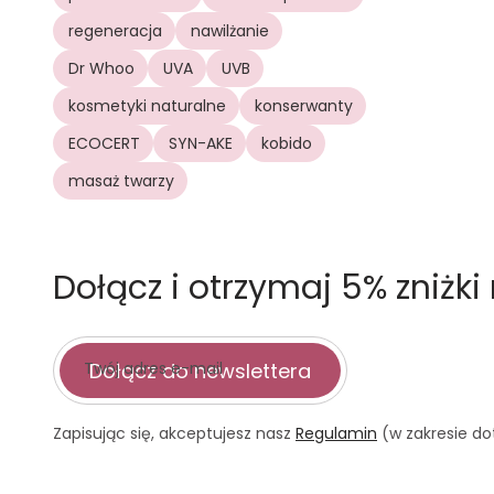
regeneracja
nawilżanie
Dr Whoo
UVA
UVB
kosmetyki naturalne
konserwanty
ECOCERT
SYN-AKE
kobido
masaż twarzy
Dołącz i otrzymaj 5% zniżk
Dołącz do newslettera
Twój adres e-mail
Zapisując się, akceptujesz nasz
Regulamin
(w zakresie do