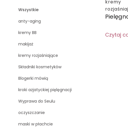
kremy
rozjaśni
Wszystkie
Pielęgn
anty-aging
kremy BB
Czytaj c
makijaż
kremy rozjaśniające
Składniki kosmetyków
Blogerki mówią
kroki azjatyckiej pięlęgnacji
Wyprawa do Seulu
oczyszczanie
maski w płachcie