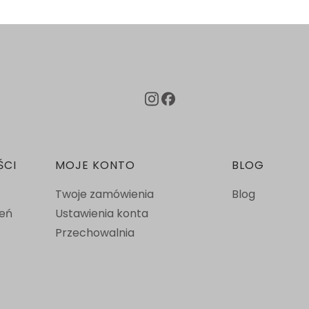
ŚCI
MOJE KONTO
BLOG
Twoje zamówienia
Blog
ień
Ustawienia konta
Przechowalnia