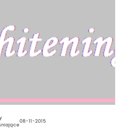
y
08-11-2015
śniające