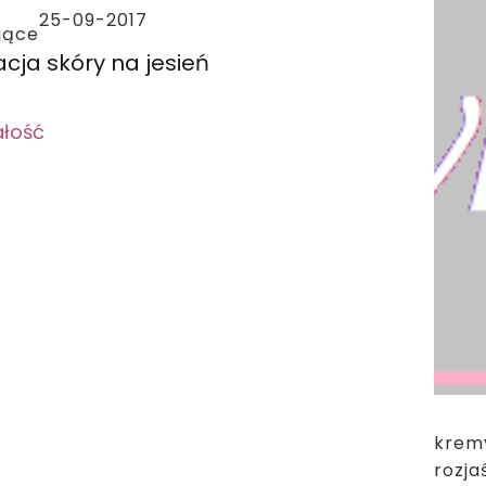
25-09-2017
ające
acja skóry na jesień
ałość
krem
rozja