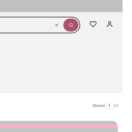
Ulubione
Zaloguj się
Wyczyść
Szukaj
Strona
z 1