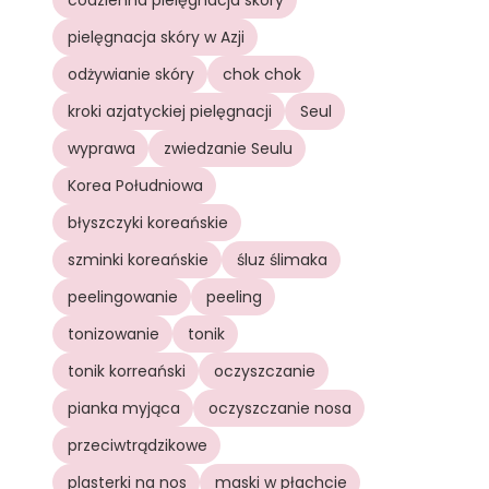
codzienna pielęgnacja skóry
pielęgnacja skóry w Azji
odżywianie skóry
chok chok
kroki azjatyckiej pielęgnacji
Seul
wyprawa
zwiedzanie Seulu
Korea Południowa
błyszczyki koreańskie
szminki koreańskie
śluz ślimaka
peelingowanie
peeling
tonizowanie
tonik
tonik korreański
oczyszczanie
pianka myjąca
oczyszczanie nosa
przeciwtrądzikowe
plasterki na nos
maski w płachcie