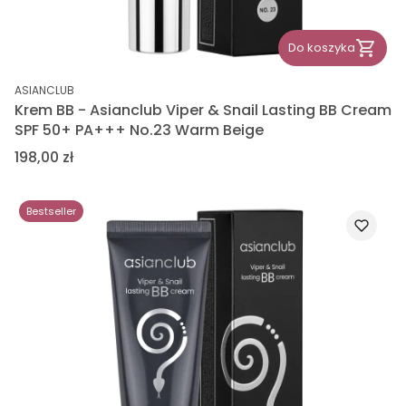
Do koszyka
PRODUCENT
ASIANCLUB
Krem BB - Asianclub Viper & Snail Lasting BB Cream
SPF 50+ PA+++ No.23 Warm Beige
Cena
198,00 zł
Bestseller