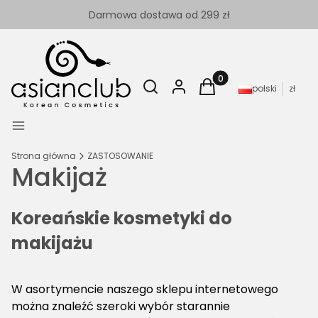
Darmowa dostawa od 299 zł
Otwórz wyszukiwarkę
Szukaj
Zaloguj się
Produkty w koszyku: 
Koszyk
polski
zł
Menu
Strona główna
ZASTOSOWANIE
Makijaż
Koreańskie kosmetyki do
makijażu
W asortymencie naszego sklepu internetowego
można znaleźć szeroki wybór starannie