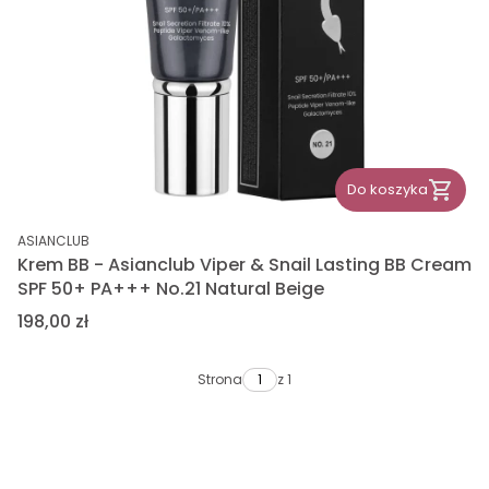
Do koszyka
PRODUCENT
ASIANCLUB
Krem BB - Asianclub Viper & Snail Lasting BB Cream
SPF 50+ PA+++ No.21 Natural Beige
Cena
198,00 zł
Strona
z 1