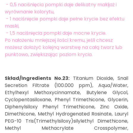
- 0,5 naciśnięcia pompki daje delikatny makijaż i
wyrównanie kolorytu,
- 1 naciśnięcie pompki daje pełne krycie bez efektu
maski,
- 1,5 naciśnięcia pompki daje mocne krycie.
Po nałożeniu mniejszej ilości kremu, jeśli chcesz
możesz dołożyć kolejną warstwę na całą twarz lub
punktowo, zwiększając poziom krycia.
Skład/Ingredients No.23:
Titanium Dioxide, Snail
Secretion Filtrate (100.000 ppm), Aqua/Water,
Ethylhexyl Methoxycinnamate, Butylene Glycol,
Cyclopentasiloxane, Phenyl Trimethicone, Glycerin,
Diphenylsiloxy Phenyl Trimethicone, Zinc Oxide,
Dimethicone, Methyl Hydrogenated Rosinate, Lauryl
PEG-10 Tris(Trimethylsiloxy)silylethyl Dimethicone,
Methyl Methacrylate Crosspolymer,