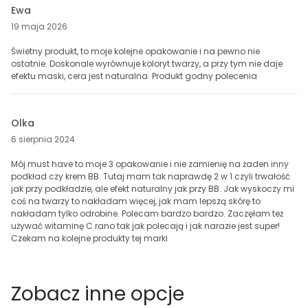
Ewa
19 maja 2026
Świetny produkt, to moje kolejne opakowanie i na pewno nie
ostatnie. Doskonale wyrównuje koloryt twarzy, a przy tym nie daje
efektu maski, cera jest naturalna. Produkt godny polecenia
Olka
6 sierpnia 2024
Mój must have to moje 3 opakowanie i nie zamienię na żaden inny
podkład czy krem BB. Tutaj mam tak naprawdę 2 w 1 czyli trwałość
jak przy podkładzie, ale efekt naturalny jak przy BB. Jak wyskoczy mi
coś na twarzy to nakładam więcej, jak mam lepszą skórę to
nakładam tylko odrobine. Polecam bardzo bardzo. Zaczęłam też
używać witaminę C rano tak jak polecają i jak narazie jest super!
Czekam na kolejne produkty tej marki
Zobacz inne opcje