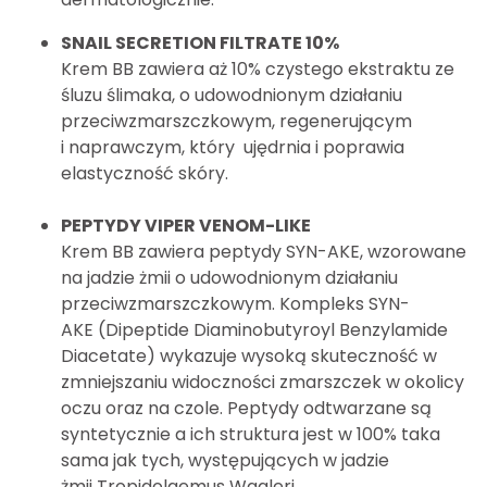
SNAIL SECRETION FILTRATE 10%
Krem BB zawiera aż 10% czystego ekstraktu ze
śluzu ślimaka, o udowodnionym działaniu
przeciwzmarszczkowym, regenerującym
i naprawczym, który ujędrnia i poprawia
elastyczność skóry.
PEPTYDY VIPER VENOM-LIKE
Krem BB zawiera peptydy SYN-AKE, wzorowane
na jadzie żmii o udowodnionym działaniu
przeciwzmarszczkowym. Kompleks SYN-
AKE (Dipeptide Diaminobutyroyl Benzylamide
Diacetate) wykazuje wysoką skuteczność w
zmniejszaniu widoczności zmarszczek w okolicy
oczu oraz na czole. Peptydy odtwarzane są
syntetycznie a ich struktura jest w 100% taka
sama jak tych, występujących w jadzie
żmii Tropidolaemus Wagleri.