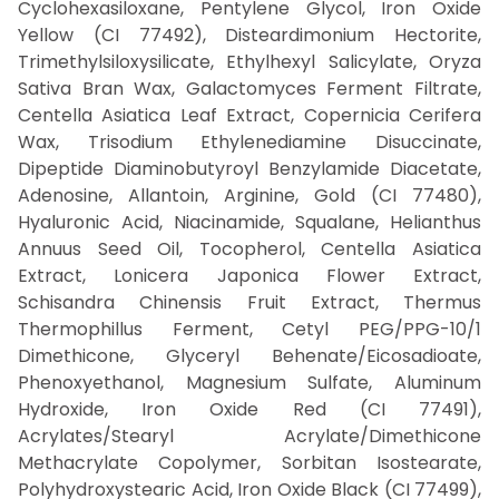
Cyclohexasiloxane, Pentylene Glycol, Iron Oxide
Yellow (CI 77492), Disteardimonium Hectorite,
Trimethylsiloxysilicate, Ethylhexyl Salicylate, Oryza
Sativa Bran Wax, Galactomyces Ferment Filtrate,
Centella Asiatica Leaf Extract, Copernicia Cerifera
Wax, Trisodium Ethylenediamine Disuccinate,
Dipeptide Diaminobutyroyl Benzylamide Diacetate,
Adenosine, Allantoin, Arginine, Gold (CI 77480),
Hyaluronic Acid, Niacinamide, Squalane, Helianthus
Annuus Seed Oil, Tocopherol, Centella Asiatica
Extract, Lonicera Japonica Flower Extract,
Schisandra Chinensis Fruit Extract, Thermus
Thermophillus Ferment, Cetyl PEG/PPG-10/1
Dimethicone, Glyceryl Behenate/Eicosadioate,
Phenoxyethanol, Magnesium Sulfate, Aluminum
Hydroxide, Iron Oxide Red (CI 77491),
Acrylates/Stearyl Acrylate/Dimethicone
Methacrylate Copolymer, Sorbitan Isostearate,
Polyhydroxystearic Acid, Iron Oxide Black (CI 77499),