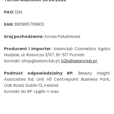
PAO:
12M
EAN:
8809657119903
Kraj pochodzenia:
Korea Południowa
Producent i importer:
Asianclub Cosmetics Agata
Hudziak, ul. Robocza 3/67, 61-517 Poznań.
kontakt: shop@asianclub.pl;
b2b@asianclub.pl
Podmiot odpowiedzialny RP:
Beauty Insight
Associates ltd, Unit H3 Centrepoint Business Park,
Oak Road, Dublin 12, Ireland.
kontakt do RP: rp@b-i-a.eu