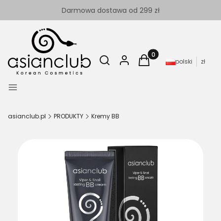
Darmowa dostawa od 299 zł
Otwórz wyszukiwarkę
Szukaj
Zaloguj się
Produkty w koszyku: 
Koszyk
polski
zł
Menu
asianclub.pl
PRODUKTY
Kremy BB