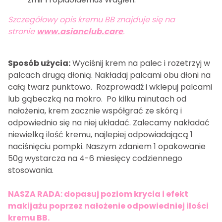
Szczegółowy opis kremu BB znajduje się na
stronie
www.asianclub.care
.
Sposób użycia:
Wyciśnij krem na palec i rozetrzyj w
palcach drugą dłonią. Nakładaj palcami obu dłoni na
całą twarz punktowo. Rozprowadź i wklepuj palcami
lub gąbeczką na mokro. Po kilku minutach od
nałożenia, krem zacznie współgrać ze skórą i
odpowiednio się na niej układać. Zalecamy nakładać
niewielką ilość kremu, najlepiej odpowiadającą 1
naciśnięciu pompki. Naszym zdaniem 1 opakowanie
50g wystarcza na 4-6 miesięcy codziennego
stosowania.
NASZA RADA: dopasuj poziom krycia i efekt
makijażu poprzez nałożenie odpowiedniej ilości
kremu BB.