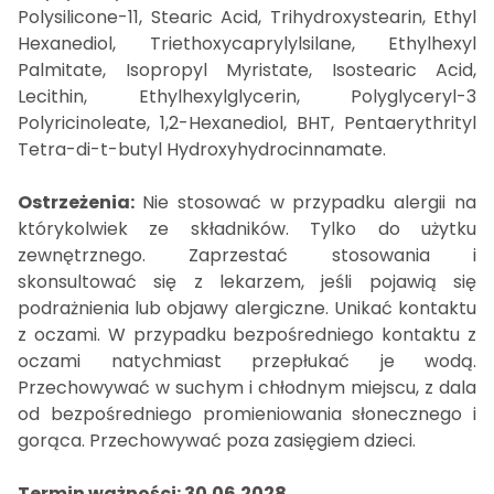
Polysilicone-11, Stearic Acid, Trihydroxystearin, Ethyl
Hexanediol, Triethoxycaprylylsilane, Ethylhexyl
Palmitate, Isopropyl Myristate, Isostearic Acid,
Lecithin, Ethylhexylglycerin, Polyglyceryl-3
Polyricinoleate, 1,2-Hexanediol, BHT, Pentaerythrityl
Tetra-di-t-butyl Hydroxyhydrocinnamate.
Ostrzeżenia:
Nie stosować w przypadku alergii na
którykolwiek ze składników. Tylko do użytku
zewnętrznego. Zaprzestać stosowania i
skonsultować się z lekarzem, jeśli pojawią się
podrażnienia lub objawy alergiczne. Unikać kontaktu
z oczami. W przypadku bezpośredniego kontaktu z
oczami natychmiast przepłukać je wodą.
Przechowywać w suchym i chłodnym miejscu, z dala
od bezpośredniego promieniowania słonecznego i
gorąca. Przechowywać poza zasięgiem dzieci.
Termin ważności: 30.06.2028