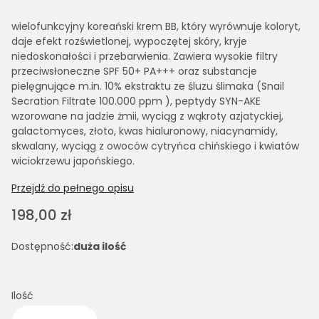
wielofunkcyjny koreański krem BB, który wyrównuje koloryt,
daje efekt rozświetlonej, wypoczętej skóry, kryje
niedoskonałości i przebarwienia. Zawiera wysokie filtry
przeciwsłoneczne SPF 50+ PA+++ oraz substancje
pielęgnujące m.in. 10% ekstraktu ze śluzu ślimaka (Snail
Secration Filtrate 100.000 ppm ), peptydy SYN-AKE
wzorowane na jadzie żmii, wyciąg z wąkroty azjatyckiej,
galactomyces, złoto, kwas hialuronowy, niacynamidy,
skwalany, wyciąg z owoców cytryńca chińskiego i kwiatów
wiciokrzewu japońskiego.
Przejdź do pełnego opisu
Cena
198,00 zł
Dostępność:
duża ilość
Ilość