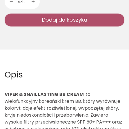
szt.
Dodaj do koszyka
Opis
VIPER & SNAIL LASTING BB CREAM
to
wielofunkcyjny koreański krem BB, który wyrównuje
koloryt, daje efekt rozświetlonej, wypoczętej skóry,
kryje niedoskonałości i przebarwienia. Zawiera
wysokie filtry przeciwsłoneczne SPF 50+ PA+++ oraz
substancje pielęgnujące m.in. 10% ekstraktu ze śluzu