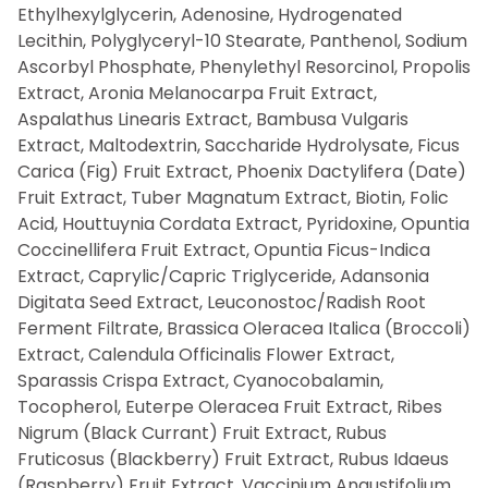
Ethylhexylglycerin, Adenosine, Hydrogenated
Lecithin, Polyglyceryl-10 Stearate, Panthenol, Sodium
Ascorbyl Phosphate, Phenylethyl Resorcinol, Propolis
Extract, Aronia Melanocarpa Fruit Extract,
Aspalathus Linearis Extract, Bambusa Vulgaris
Extract, Maltodextrin, Saccharide Hydrolysate, Ficus
Carica (Fig) Fruit Extract, Phoenix Dactylifera (Date)
Fruit Extract, Tuber Magnatum Extract, Biotin, Folic
Acid, Houttuynia Cordata Extract, Pyridoxine, Opuntia
Coccinellifera Fruit Extract, Opuntia Ficus-Indica
Extract, Caprylic/Capric Triglyceride, Adansonia
Digitata Seed Extract, Leuconostoc/Radish Root
Ferment Filtrate, Brassica Oleracea Italica (Broccoli)
Extract, Calendula Officinalis Flower Extract,
Sparassis Crispa Extract, Cyanocobalamin,
Tocopherol, Euterpe Oleracea Fruit Extract, Ribes
Nigrum (Black Currant) Fruit Extract, Rubus
Fruticosus (Blackberry) Fruit Extract, Rubus Idaeus
(Raspberry) Fruit Extract, Vaccinium Angustifolium