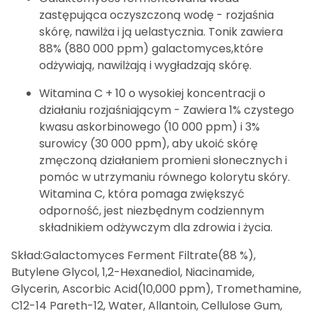
zastępująca oczyszczoną wodę - rozjaśnia
skórę, nawilża i ją uelastycznia. Tonik zawiera
88% (880 000 ppm) galactomyces,które
odżywiają, nawilżają i wygładzają skórę.
Witamina C + 10 o wysokiej koncentracji o
działaniu rozjaśniającym - Zawiera 1% czystego
kwasu askorbinowego (10 000 ppm) i 3%
surowicy (30 000 ppm), aby ukoić skórę
zmęczoną działaniem promieni słonecznych i
pomóc w utrzymaniu równego kolorytu skóry.
Witamina C, która pomaga zwiększyć
odporność, jest niezbędnym codziennym
składnikiem odżywczym dla zdrowia i życia.
Skład:Galactomyces Ferment Filtrate(88 %),
Butylene Glycol, 1,2-Hexanediol, Niacinamide,
Glycerin, Ascorbic Acid(10,000 ppm), Tromethamine,
C12-14 Pareth-12, Water, Allantoin, Cellulose Gum,