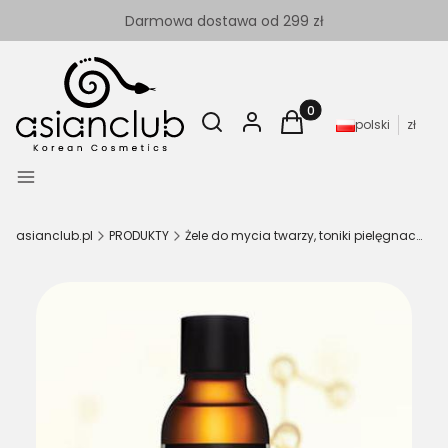
Darmowa dostawa od 299 zł
Otwórz wyszukiwarkę
Szukaj
Zaloguj się
Produkty w koszyku: 
Koszyk
polski
zł
Menu
asianclub.pl
PRODUKTY
Żele do mycia twarzy, toniki pielęgnacyjne