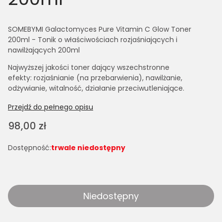
SOMEBYMI Galactomyces Pure Vitamin C Glow Toner
200ml - Tonik o właściwościach rozjaśniających i
nawilżających 200ml
Najwyższej jakości toner dający wszechstronne
efekty: rozjaśnianie (na przebarwienia), nawilżanie,
odżywianie, witalność, działanie przeciwutleniające.
Przejdź do pełnego opisu
Cena
98,00 zł
Dostępność:
trwale niedostępny
Niedostępny