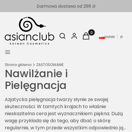
Darmowa dostawa od 299 zł
Otwórz wyszukiwarkę
Szukaj
Zaloguj się
Produkty w koszyku: 
Koszyk
polski
zł
Menu
Strona główna
ZASTOSOWANIE
Nawilżanie i
Pielęgnacja
Azjatycka pielęgnacja twarzy słynie ze swojej
skuteczności. W tamtych krajach to właśnie
nieskazitelna cera jest wyznacznikiem piękna. Dużą
wagę przykłada się do tego, aby dbać o skórę
regularnie, w tym przede wszystkim odpowiednio ją