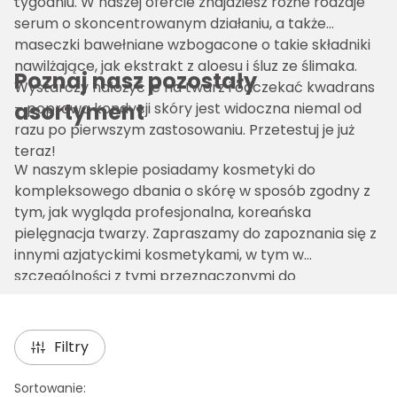
tygodniu. W naszej ofercie znajdziesz różne rodzaje
serum o skoncentrowanym działaniu, a także
maseczki bawełniane wzbogacone o takie składniki
nawilżające, jak ekstrakt z aloesu i śluz ze ślimaka.
Poznaj nasz pozostały
Wystarczy nałożyć je na twarz i odczekać kwadrans
asortyment
– poprawa kondycji skóry jest widoczna niemal od
razu po pierwszym zastosowaniu. Przetestuj je już
teraz!
W naszym sklepie posiadamy kosmetyki do
kompleksowego dbania o skórę w sposób zgodny z
tym, jak wygląda profesjonalna, koreańska
pielęgnacja twarzy. Zapraszamy do zapoznania się z
innymi azjatyckimi kosmetykami, w tym w
szczególności z tymi przeznaczonymi do
oczyszczania skóry. Oferujemy konkurencyjne ceny
oraz szybką wysyłkę każdego zamówienia
Filtry
Lista produktów
Sortowanie: