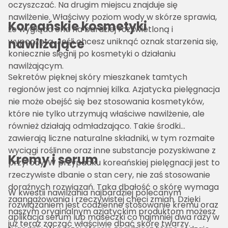
oczyszczać. Na drugim miejscu znajduje się
nawilżenie. Właściwy poziom wody w skórze sprawia,
Koreańskie kosmetyki
że wygląda ona na bardziej rozświetloną i
nawilżające
wypoczętą. Jeśli chcesz uniknąć oznak starzenia się,
koniecznie sięgnij po kosmetyki o działaniu
nawilżającym.
Sekretów pięknej skóry mieszkanek tamtych
regionów jest co najmniej kilka. Azjatycka pielęgnacja
nie może obejść się bez stosowania kosmetyków,
które nie tylko utrzymują właściwe nawilżenie, ale
również działają odmładzająco. Takie środki
zawierają liczne naturalne składniki, w tym rozmaite
wyciągi roślinne oraz inne substancje pozyskiwane z
Kremy i serum
przyrody. W przypadku koreańskiej pielęgnacji jest to
rzeczywiste dbanie o stan cery, nie zaś stosowanie
doraźnych rozwiązań. Taka dbałość o skórę wymaga
W kwestii nawilżania najbardziej polecanym
zaangażowania i rzeczywistej chęci zmian. Dzięki
rozwiązaniem jest codzienne stosowanie kremu oraz
naszym oryginalnym azjatyckim produktom możesz
aplikacja serum lub maseczki co najmniej dwa razy w
już teraz zacząć właściwie dbać skórę twarzy.