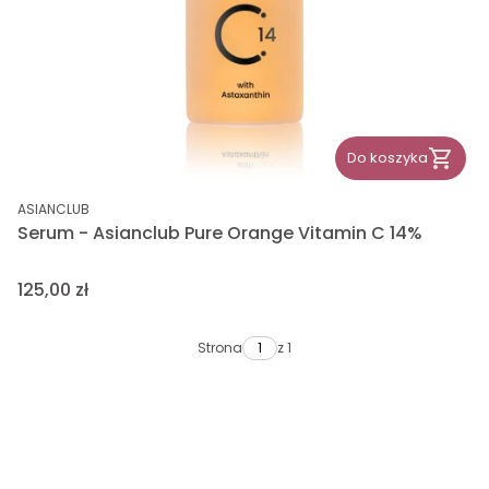
Do koszyka
PRODUCENT
ASIANCLUB
Serum - Asianclub Pure Orange Vitamin C 14%
Cena
125,00 zł
Strona
z 1